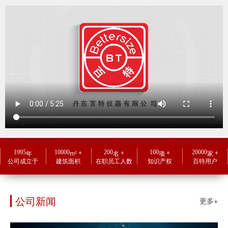
+
+
+
+
1995
10000
200
100
20000
年
m²
名
项
家
公司成立于
建筑面积
在职员工人数
知识产权
百特用户
公司新闻
更多+