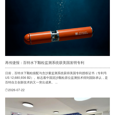
再传捷报：百特水下颗粒监测系统获美国发明专利
日前，百特水下颗粒级配与含沙量监测系统获得美国专利授权证书（专利号
US 12,680,936 B2）。标志着中国泥沙颗粒原位监测技术得到国际承认，是
百特自主创新技术的又一突出成果。 ...
2026-07-22