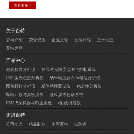
造成的散射光信号波动较慢。APD检测器将散射光信号转化为
查看更多
电信号，再通过数字相关器的运算处理，得到颗粒在溶液中扩
散的速度信息，即扩散系数D。通过Stockes-Einstein方程可以
得到颗粒、大分子的尺寸，即流体力学直径DH及其分布。
关于百特
公司介绍
荣誉资质
企业文化
发展历程
三十而立
百特之歌
产品中心
激光粒度分析仪
在线激光粒度监测与控制系统
特种激光粒度分析仪
纳米粒度及Zeta电位分析仪
图像颗粒分析仪
粉体特性测试仪
稳定性分析仪
颗粒计数与真密度仪
凝胶渗透色谱系统
PM2.5采样器与称重系统
x射线衍射仪
走进百特
公司动态
精品制造
多彩百特
扫除道