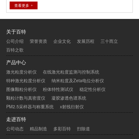
造成的散射光信号波动较慢。APD检测器将散射光信号转化为
查看更多
电信号，再通过数字相关器的运算处理，得到颗粒在溶液中扩
散的速度信息，即扩散系数D。通过Stockes-Einstein方程可以
得到颗粒、大分子的尺寸，即流体力学直径DH及其分布。
关于百特
公司介绍
荣誉资质
企业文化
发展历程
三十而立
百特之歌
产品中心
激光粒度分析仪
在线激光粒度监测与控制系统
特种激光粒度分析仪
纳米粒度及Zeta电位分析仪
图像颗粒分析仪
粉体特性测试仪
稳定性分析仪
颗粒计数与真密度仪
凝胶渗透色谱系统
PM2.5采样器与称重系统
x射线衍射仪
走进百特
公司动态
精品制造
多彩百特
扫除道