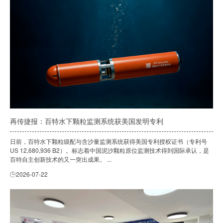
再传捷报：百特水下颗粒监测系统获美国发明专利
日前，百特水下颗粒级配与含沙量监测系统获得美国专利授权证书（专利号
US 12,680,936 B2）。标志着中国泥沙颗粒原位监测技术得到国际承认，是
百特自主创新技术的又一突出成果。 ...
2026-07-22