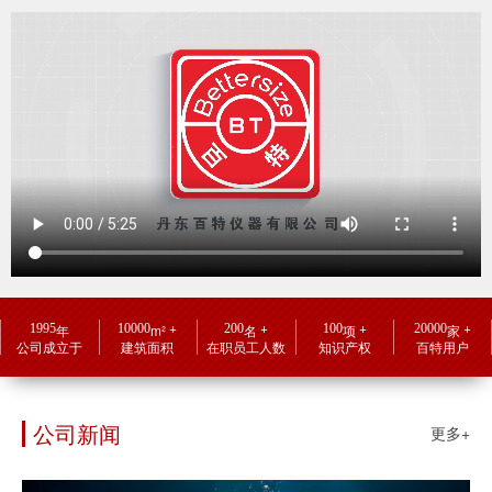
+
+
+
+
1995
10000
200
100
20000
年
m²
名
项
家
公司成立于
建筑面积
在职员工人数
知识产权
百特用户
公司新闻
更多+