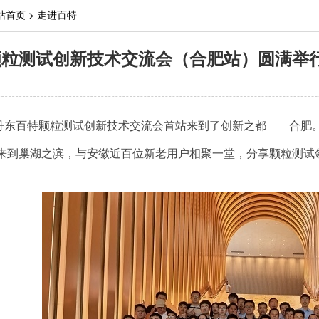
站首页
>
走进百特
颗粒测试创新技术交流会（合肥站）圆满举
，丹东百特颗粒测试创新技术交流会首站来到了创新之都——合肥。
来到巢湖之滨，与安徽近百位新老用户相聚一堂，分享颗粒测试