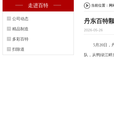
走进百特
当前位置：
网
公司动态
丹东百特
精品制造
2026-05-26
多彩百特
5月20日
扫除道
队，从鸭绿江畔