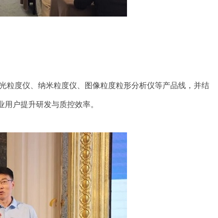
光粒度仪、纳米粒度仪、图像粒度粒形分析仪等产品线，并结
业用户提升研发与质控效率。