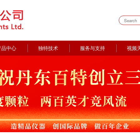
产品中心
独特技术
服务与支持
视频