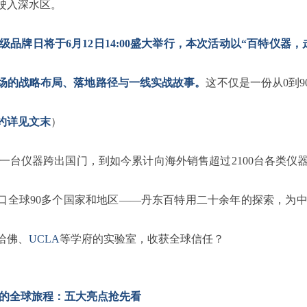
驶入深水区。
级品牌日将于6月12日14:00盛大举行，本次活动以“百特仪
场的战略布局、落地路径与一线实战故事。
这不仅是一份从0到
约详见文末
）
年第一台仪器跨出国门，到如今累计向海外销售超过2100台各类
口全球90多个国家和地区——丹东百特用二十余年的探索，为
哈佛、
UCLA
等学府的实验室，收获全球信任？
”的全球旅程：五大亮点抢先看