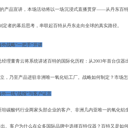
的产品宣讲，本场活动将以一场沉浸式直播贯穿——从丹东百
制定者的幕后思考，串联起百特从丹东走向全球的真实路径。
外战略“一把手”开讲
总经理董青云将系统讲述百特的国际化历程：从2003年首台仪
设立，乃至产品进驻非洲唯一氧化铝工厂。战略如何制定？市场
海外一线“战报”与客户证言
斯坦碳酸钙行业两家头部企业的客户、非洲几内亚唯一的氧化铝生产
出。客户为什么在众多国际品牌中选择百特仪器？百特又是如何