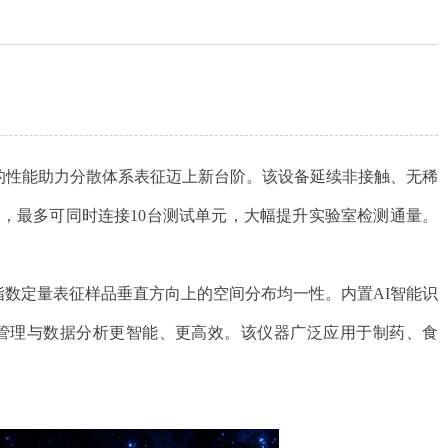
强大的性能助力分散体系表征迈上新台阶。该设备延续非接触、无稀
，最多可同时连接10台测试单元，大幅提升实验室检测通量。
匀性指数定量表征样品垂直方向上的空间分布均一性。内置AI智能识
管理与数据分析更智能、更高效。该仪器广泛应用于制药、食