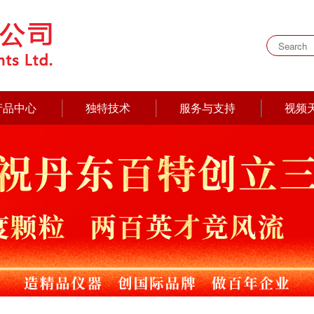
产品中心
独特技术
服务与支持
视频