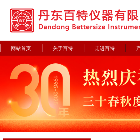
网站首页
关于百特
走进百特