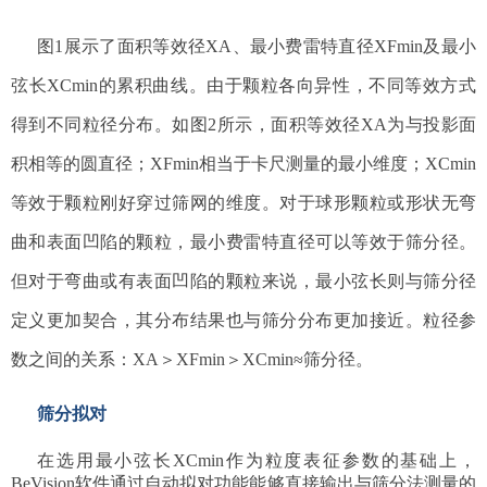
图1展示了面积等效径XA、最小费雷特直径XFmin及最小
弦长XCmin的累积曲线。由于颗粒各向异性，不同等效方式
得到不同粒径分布。如图2所示，面积等效径XA为与投影面
积相等的圆直径；XFmin相当于卡尺测量的最小维度；XCmin
等效于颗粒刚好穿过筛网的维度。对于球形颗粒或形状无弯
曲和表面凹陷的颗粒，最小费雷特直径可以等效于筛分径。
但对于弯曲或有表面凹陷的颗粒来说，最小弦长则与筛分径
定义更加契合，其分布结果也与筛分分布更加接近。粒径参
数之间的关系：XA＞XFmin＞XCmin≈筛分径。
筛分拟对
在选用最小弦长XCmin作为粒度表征参数的基础上，
BeVision软件通过自动拟对功能能够直接输出与筛分法测量的