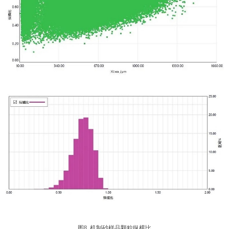
图8. 机制砂样品颗粒纵横比