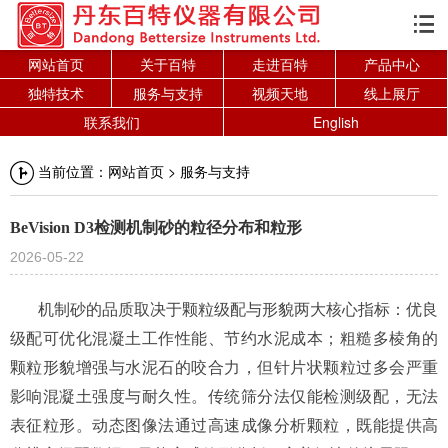

网站首页
关于百特
走进百特
产品中心
独特技术
服务与支持
视频天地
线上展厅
联系我们
English
当前位置：
网站首页
>
服务与支持
BeVision D3检测机制砂的粒径分布和粒形
2026-05-22
机制砂的品质取决于颗粒级配与形貌两大核心指标：优良
级配可优化混凝土工作性能、节约水泥成本；粗糙多棱角的
颗粒形貌增强与水泥石的咬合力，但针片状颗粒过多会严重
影响混凝土强度与耐久性。传统筛分法仅能检测级配，无法
表征粒形。动态图像法通过高速成像分析颗粒，既能提供高