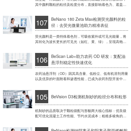
其中颜料颗粒的粒径及粒度分布，直接影响着色力、遮盖
力、黏度以及喷墨稳定性。在喷墨打印、包装印刷等应用
中，粒径控制不当，极易导致喷头堵塞、印刷不均和储
BeNano 180 Zeta Max检测荧光颜料的粒
107
径：去荧光微量池助力精准表征
荧光颜料是一类特殊着色剂，可吸收紫外或可见光能量，将
其转化为波长更长的可见光（如红、黄、绿），呈现高饱
和、高亮度的视觉效果，广泛用于广告、安全标识、玩具、
装饰及化妆品等领域。不同稀释倍数的荧光颜料动态
BeScan Lab+助力农药 OD 研发：复配油
106
悬浮剂稳定性快速优化
农药油悬浮剂（OD）因其高含量、低粉尘、低有机溶剂用量
以及优异的叶面附着和渗透性能，已成为农药剂型开发中的
重要方向。尤其适用于高极性、易结晶或易水解的有效成
分，OD体系在复配制剂和无人机飞防场景中具有
105
BeVision D3检测机制砂的粒径分布和粒形
机制砂的品质取决于颗粒级配与形貌两大核心指标：优良级
配可优化混凝土工作性能、节约水泥成本；粗糙多棱角的颗
粒形貌增强与水泥石的咬合力，但针片状颗粒过多会严重影
响混凝土强度与耐久性。传统筛分法仅能检测级配
BeNano检测钠阴离子和阳离子聚丙烯酰胺