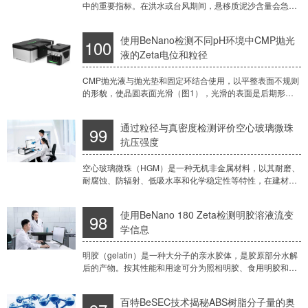
中的重要指标。在洪水或台风期间，悬移质泥沙含量会急剧
上升，常常超过20kg/m3。这种短暂的高浓度过程会引发河
床冲刷、水库淤积以及污染物输移，对防洪
使用BeNano检测不同pH环境中CMP抛光
100
液的Zeta电位和粒径
CMP抛光液与抛光垫和固定环结合使用，以平整表面不规则
的形貌，使晶圆表面光滑（图1），光滑的表面是后期形成
集成电路的必要条件。晶片的平整度非常重要，与所用抛光
浆料颗粒的尺寸分布有关。抛光液中颗粒的尺寸
通过粒径与真密度检测评价空心玻璃微珠
99
抗压强度
空心玻璃微珠（HGM）是一种无机非金属材料，以其耐磨、
耐腐蚀、防辐射、低吸水率和化学稳定性等特性，在建材、
橡胶、涂料、航海和航天等多个领域中作为填充剂被广泛应
用。其抗压强度作为关键性能指标，对应用和产
使用BeNano 180 Zeta检测明胶溶液流变
98
学信息
明胶（gelatin）是一种大分子的亲水胶体，是胶原部分水解
后的产物。按其性能和用途可分为照相明胶、食用明胶和工
业明胶。明胶的凝固点通常在25-35℃之间，但具体凝固点
会受到明胶类型、浓度以及外界条件
百特BeSEC技术揭秘ABS树脂分子量的奥