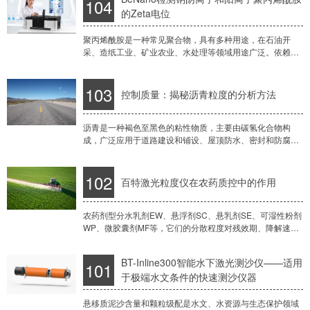
104
的Zeta电位
聚丙烯酰胺是一种常见聚合物，具有多种用途，在石油开
采、造纸工业、矿业农业、水处理等领域用途广泛。依赖于
其结构式和主链上的化学基团，可以制备为阳离子型和阴离
子型聚丙烯酰胺，具有不同的表面带电特性。典型的
103
控制质量：揭秘沥青粒度的分析方法
沥青是一种褐色至黑色的粘性物质，主要由碳氢化合物构
成，广泛应用于道路建设和铺设、屋顶防水、密封和防腐等
领域。沥青的性能受其粒度分布影响显著，比如施工质量方
面，粒度影响铺设均匀性和密实度；道路性能方面，
102
百特激光粒度仪在农药质控中的作用
农药剂型分水乳剂EW、悬浮剂SC、悬乳剂SE、可湿性粉剂
WP、微胶囊剂MF等，它们的分散程度对残效期、降解速度
和挥发性有着显著影响。颗粒小分散程度好将缩短残效期并
加速降解；粒度粗或团聚会延缓降解速度从
BT-Inline300智能水下激光测沙仪——适用
101
于极端水文条件的快速测沙仪器
悬移质泥沙含量和颗粒级配是水文、水资源与生态保护领域