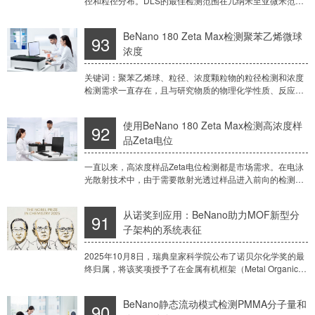
径和粒径分布。DLS的最佳检测范围在几纳米至亚微米范
围。DLS技术无法有效检测大颗粒的原因之一是大颗粒通常
具有一定的沉降行为，这对动态光散射的准确
BeNano 180 Zeta Max检测聚苯乙烯微球
93
浓度
关键词：聚苯乙烯球、粒径、浓度颗粒物的粒径检测和浓度
检测需求一直存在，且与研究物质的物理化学性质、反应动
力学等基础科学问题密切相关，在环境检测保护、工业和医
药生产质控、医疗卫生系统的疾病诊断以及食品行
使用BeNano 180 Zeta Max检测高浓度样
92
品Zeta电位
一直以来，高浓度样品Zeta电位检测都是市场需求。在电泳
光散射技术中，由于需要散射光透过样品进入前向的检测器
（通常角度在12-15°方向），样品的浓度不能过高。常用电
极包括插入式电极（光程10mm）和
从诺奖到应用：BeNano助力MOF新型分
91
子架构的系统表征
2025年10月8日，瑞典皇家科学院公布了诺贝尔化学奖的最
终归属，将该奖项授予了在金属有机框架（Metal Organic
Framework，MOF）领域有开创性工作的研究者，强调MOF
在药物递送体
BeNano静态流动模式检测PMMA分子量和
90