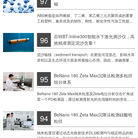
97
秘
ABS树脂是由丙烯腈、丁二烯、苯乙烯三元共聚而成的重要
工程塑料，兼具优良的韧性、刚性、耐化学性与加工性能，
广泛应用于汽车、电子、建材等领域。其分子量大小直接影
响材料性能——低分子量ABS流动性好、易加
百特BT-Inline300智能水下激光测沙仪，高
96
效精准测定泥沙含量！
泥沙输移（sediment transport）在塑造河流形态、影响水库
淤积以及生态环境方面发挥着核心作用。因此，准确测量悬
移质泥沙含沙量对于洪水预报、水利工程和环境管理至关重
要。悬移质泥沙含沙量的测
BeNano 180 Zeta Max沉降法检测多粒径
95
组分体系
BeNano 180 Zeta Max纳米粒度及Zeta电位分析仪在0°角设
置一个PD检测器，通过检测透射光的光强随时间的变化，检
测沉降样品的粒度和粒度分布信息。沉降法粒度测试的适用
范围在几微米至几十
BeNano 180 Zeta Max沉降法检测硅酸锆
94
粒径
纳米粒度仪通过动态光散射技术DLS检测均匀稳定样品的粒