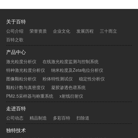
关于百特
公司介绍
荣誉资质
企业文化
发展历程
三十而立
百特之歌
产品中心
激光粒度分析仪
在线激光粒度监测与控制系统
特种激光粒度分析仪
纳米粒度及Zeta电位分析仪
图像颗粒分析仪
粉体特性测试仪
稳定性分析仪
颗粒计数与真密度仪
凝胶渗透色谱系统
PM2.5采样器与称重系统
x射线衍射仪
走进百特
公司动态
精品制造
多彩百特
扫除道
独特技术