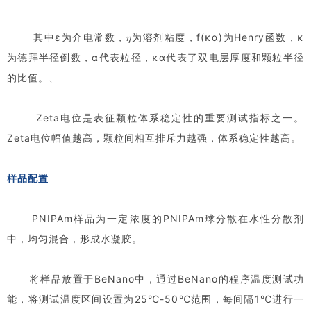
其中ε为介电常数，𝜂为溶剂粘度，f(κα)为Henry函数，κ
为德拜半径倒数，α代表粒径，κα代表了双电层厚度和颗粒半径
的比值。、
Zeta电位是表征颗粒体系稳定性的重要测试指标之一。
Zeta电位幅值越高，颗粒间相互排斥力越强，体系稳定性越高。
样品配置
PNIPAm样品为一定浓度的PNIPAm球分散在水性分散剂
中，均匀混合，形成水凝胶。
将样品放置于BeNano中，通过BeNano的程序温度测试功
能，将测试温度区间设置为25℃-50℃范围，每间隔1℃进行一