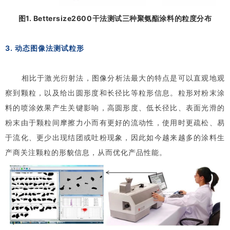
图1. Bettersize2600干法测试三种聚氨酯涂料的粒度分布
3. 动态图像法测试粒形
相比于激光衍射法，图像分析法最大的特点是可以直观地观
察到颗粒，以及给出圆形度和长径比等粒形信息。粒形对粉末涂
料的喷涂效果产生关键影响，高圆形度、低长径比、表面光滑的
粉末由于颗粒间摩擦力小而有更好的流动性，使用时更疏松、易
于流化、更少出现结团或吐粉现象，因此如今越来越多的涂料生
产商关注颗粒的形貌信息，从而优化产品性能。