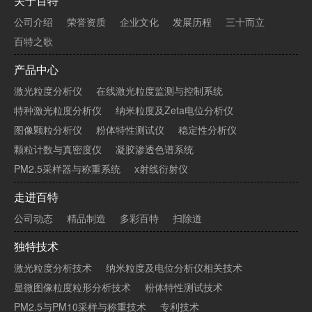
关于百特
公司介绍
荣誉资质
企业文化
发展历程
三十而立
百特之歌
产品中心
激光粒度分析仪
在线激光粒度监测与控制系统
特种激光粒度分析仪
纳米粒度及Zeta电位分析仪
图像颗粒分析仪
粉体特性测试仪
稳定性分析仪
颗粒计数与真密度仪
凝胶渗透色谱系统
PM2.5采样器与称重系统
x射线衍射仪
走进百特
公司动态
精品制造
多彩百特
扫除道
独特技术
激光粒度分析技术
纳米粒度及电位分析仪相关技术
显微图像粒度粒形分析技术
粉体特性测试技术
PM2.5与PM10采样与称重技术
专利技术