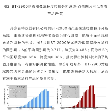
图2. BT-2900动态图像法粒度粒形分析系统(点击图片可以查看
产品详情)
丹东百特仪器有限公司
的BT-2900动态图像法粒度粒形分析
系统，由高速摄像机和精密显微镜为核心组成，能够全面呈现粉
末涂料颗粒的形状。图5是用BT-2900测试两种聚氨酯粉末涂料
的圆形度，A的平均圆形度为0.717，跨度为0.486；而涂料B的
平均圆形度为0.654，跨度为0.386。据此得出涂料A比B的平均
圆形度更高，有更好的流化性能。除分析粒形外，BT-2900对粗
端颗粒具有更高的分辨力和灵敏度，能准确捕获到大颗粒，从而
有利于粉末涂料产品的质量控制。