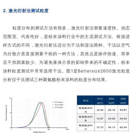
2. 激光衍射法测试粒度
粒度分布的测试方法有很多，激光衍射法测量速度快、动态
范围宽、代表性好，是粉末涂料行业中的主流测试方法。根据进
样方式的不同，激光衍射法还分为干法和湿法两种。干法以空气
为分散介质直接测量干粉的一种方法，其优点是操作快速、简单
且干扰因素较少。为避免液体介质的影响带来的不确定性，粉末
涂料粒度测试中常常选用干法。图1是Bettersize2600激光粒度
分析仪干法测试三种聚氨酯粉末涂料的粒度分布结果。