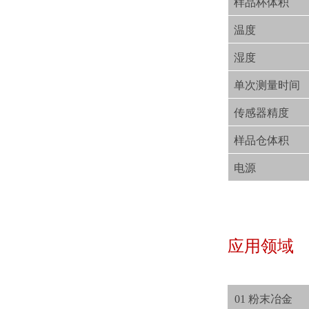
样品杯体积
温度
湿度
单次测量时间
传感器精度
样品仓体积
电源
应用领域
01 粉末冶金