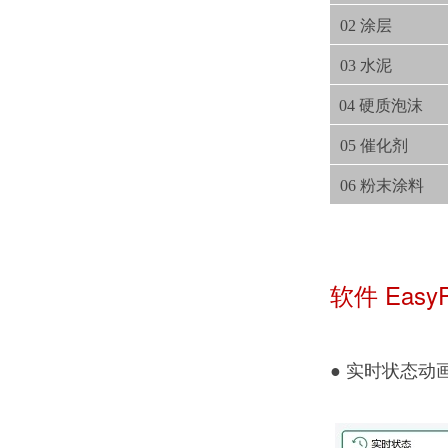
02 涂层
03 水泥
04 硬质泡沫
05 催化剂
06 粉末涂料
软件 Easy
● 实时状态动