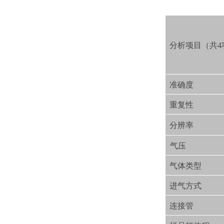
分析项目（共4
准确度
重复性
分辨率
气压
气体类型
进气方式
连接管