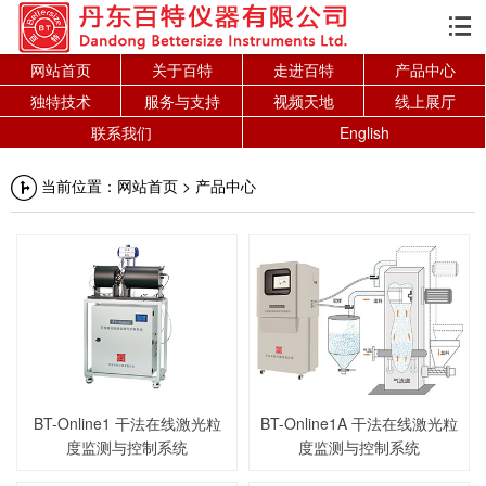

网站首页
关于百特
走进百特
产品中心
独特技术
服务与支持
视频天地
线上展厅
联系我们
English
当前位置：
网站首页
>
产品中心
BT-Online1 干法在线激光粒
BT-Online1A 干法在线激光粒
度监测与控制系统
度监测与控制系统