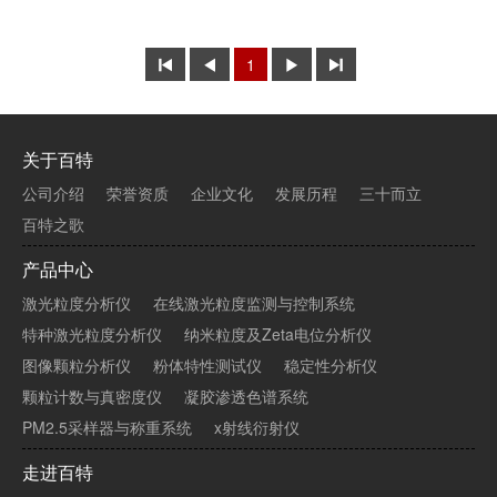
1




关于百特
公司介绍
荣誉资质
企业文化
发展历程
三十而立
百特之歌
产品中心
激光粒度分析仪
在线激光粒度监测与控制系统
特种激光粒度分析仪
纳米粒度及Zeta电位分析仪
图像颗粒分析仪
粉体特性测试仪
稳定性分析仪
颗粒计数与真密度仪
凝胶渗透色谱系统
PM2.5采样器与称重系统
x射线衍射仪
走进百特