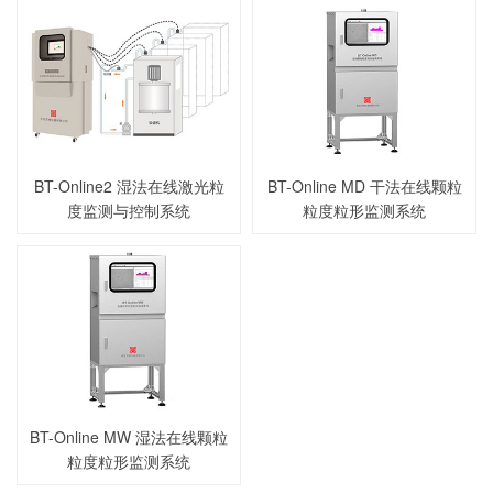
BT-Online2 湿法在线激光粒
BT-Online MD 干法在线颗粒
度监测与控制系统
粒度粒形监测系统
BT-Online MW 湿法在线颗粒
粒度粒形监测系统