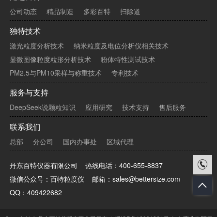
公司动态
精品制造
多彩百特
扫除道
独特技术
激光粒度分析技术
纳米粒度及电位分析仪相关技术
显微图像粒度粒形分析技术
粉体特性测试技术
PM2.5与PM10采样与称重技术
专利技术
服务与支持
DeepSeek说颗粒知识
应用研究
技术支持
售后服务
联系我们
总部
分公司
国内办事处
区域代理

丹东百特仪器有限公司
热线电话：400-655-8837
微信公众号：百特粒度仪
邮箱：sales@bettersize.com

QQ：409422682