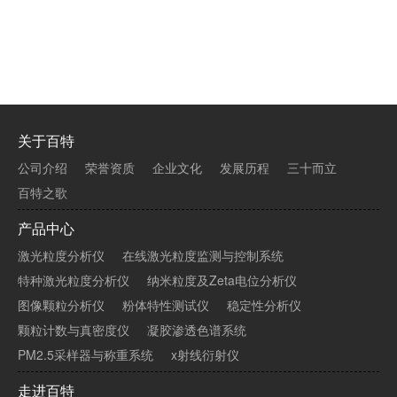
关于百特
公司介绍
荣誉资质
企业文化
发展历程
三十而立
百特之歌
产品中心
激光粒度分析仪
在线激光粒度监测与控制系统
特种激光粒度分析仪
纳米粒度及Zeta电位分析仪
图像颗粒分析仪
粉体特性测试仪
稳定性分析仪
颗粒计数与真密度仪
凝胶渗透色谱系统
PM2.5采样器与称重系统
x射线衍射仪
走进百特