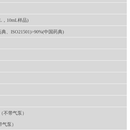
mL，10mL样品)
药典、ISO21501)>90%(中国药典)
凝
00W（不带气泵）
（带气泵）