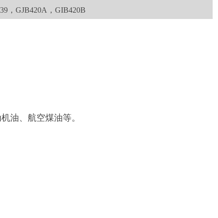
039，GJB420A，GIB420B
动机油、航空煤油等。
。